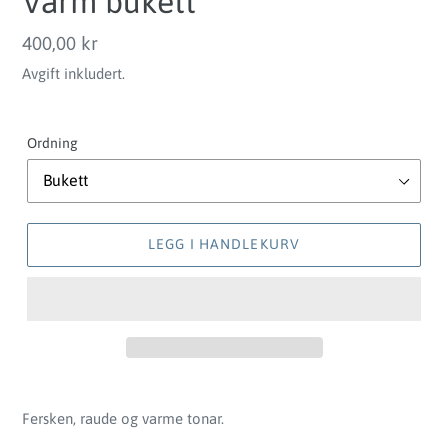
Varm bukett
Vanlig
400,00 kr
pris
Avgift inkludert.
Ordning
LEGG I HANDLEKURV
Legger
til
Fersken, raude og varme tonar.
produkter