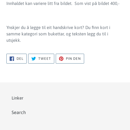
i
Innhaldet kan variere litt fra bildet. Som vist på bildet 400,-
handlekurven
Ynskjer du å legge til eit handskrive kort? Du finn kort i
samme kategori som bukettar, og teksten legg du til i
utsjekk.
DEL
TWEET
PIN
DEL
TWEET
PIN DEN
PÅ
PÅ
PÅ
FACEBOOK
TWITTER
PINTEREST
Linker
Search