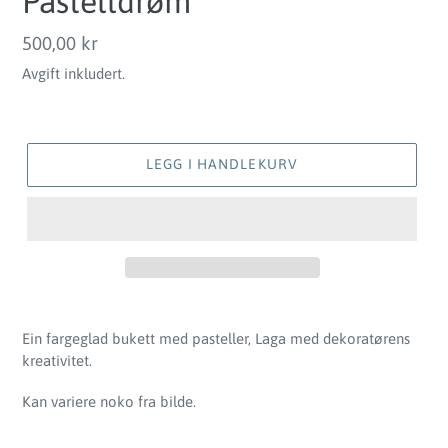
Pastelldrøm
Vanlig
500,00 kr
pris
Avgift inkludert.
LEGG I HANDLEKURV
Legger
til
Ein fargeglad bukett med pasteller, Laga med dekoratørens
produkter
kreativitet.
i
handlekurven
Kan variere noko fra bilde.