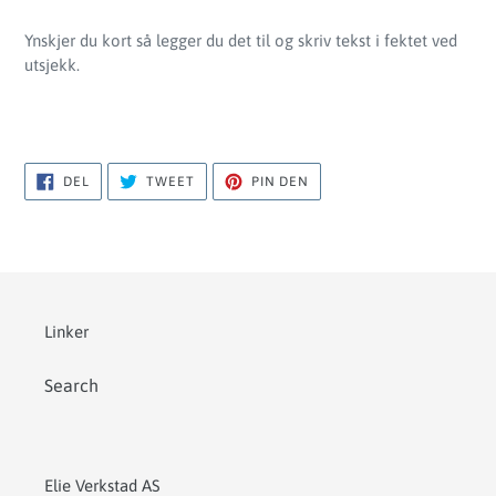
Ynskjer du kort så legger du det til og skriv tekst i fektet ved
utsjekk.
DEL
TWEET
PIN
DEL
TWEET
PIN DEN
PÅ
PÅ
PÅ
FACEBOOK
TWITTER
PINTEREST
Linker
Search
Elie Verkstad AS